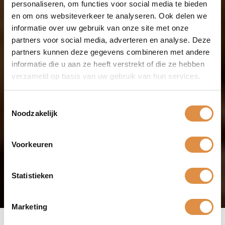
personaliseren, om functies voor social media te bieden
Negroamaro wijn
en om ons websiteverkeer te analyseren. Ook delen we
informatie over uw gebruik van onze site met onze
partners voor social media, adverteren en analyse. Deze
In Puglia zijn er een aantal leidende rode wijnen die je een
partners kunnen deze gegevens combineren met andere
keer wilt proeven. Daar is
negroamaro wijn
er zeker één
van. Deze rode wijn is vol en krachtig van smaak en bij de
informatie die u aan ze heeft verstrekt of die ze hebben
basiswijnen vaak bijzonder goed te gebruiken als borrelwijn.
verzameld op basis van uw gebruik van hun services.
De negroamaro-druif is imiddels vrijwel net zo populair als de
primitivo en dat is wat ons betreft zeker terecht. Ontdek deze
Toestemmingsselectie
Zuid-Italiaanse wijn en ondervindt waarom deze zo populair
Noodzakelijk
is.
Voorkeuren
Statistieken
Marketing
8 producten