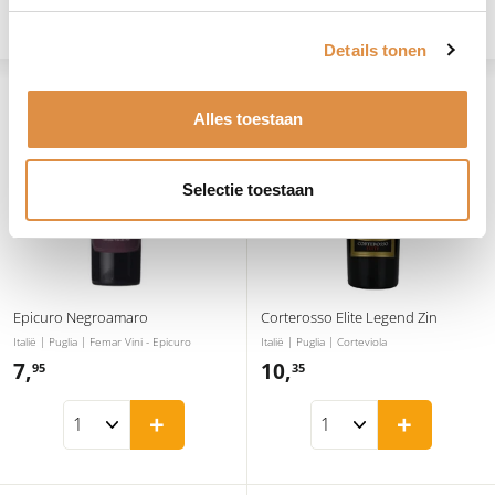
Filteren
Details tonen
Groot
Klein
Lijst
Alles toestaan
Selectie toestaan
Epicuro Negroamaro
Corterosso Elite Legend Zin
Italië | Puglia | Femar Vini - Epicuro
Italië | Puglia | Corteviola
7,
7
10,
1
95
35
,
0
+
+
9
,
5
3
5