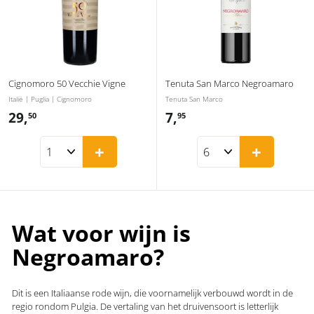
Cignomoro 50 Vecchie Vigne
Tenuta San Marco Negroamaro
Italië | Puglia | Cignomoro
Tenuta San Marco
29,
2
7,
7
50
95
9
,
+
+
,
9
5
5
0
Wat voor wijn is
Negroamaro?
Dit is een Italiaanse rode wijn, die voornamelijk verbouwd wordt in de
regio rondom Pulgia. De vertaling van het druivensoort is letterlijk