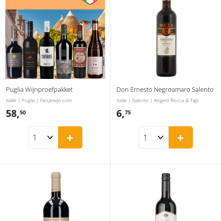
Puglia Wijnproefpakket
Don Ernesto Negroamaro Salento
Italië | Puglia | Flesjewijn.com
Italië | Salento | Angelo Rocca & Figli
58,
5
6,
6
50
75
8
,
+
+
,
7
5
5
0