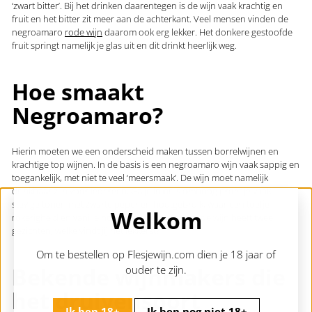
‘zwart bitter’. Bij het drinken daarentegen is de wijn vaak krachtig en
fruit en het bitter zit meer aan de achterkant. Veel mensen vinden de
negroamaro
rode wijn
daarom ook erg lekker. Het donkere gestoofde
fruit springt namelijk je glas uit en dit drinkt heerlijk weg.
Hoe smaakt
Negroamaro?
Hierin moeten we een onderscheid maken tussen borrelwijnen en
krachtige top wijnen. In de basis is een negroamaro wijn vaak sappig en
toegankelijk, met niet te veel ‘meersmaak’. De wijn moet namelijk
drinkbaar zijn voor iedereen. Ga je in prijs omhoog proef je vaak
stevige tonen met zwarte peper en houtgebruik, waar een toefje
Welkom
rokerigheid en vanille nooit ver weg is. Kortom de wijn heeft twee
gezichten, welke vindt jij het lekkerst?
Om te bestellen op Flesjewijn.com dien je 18 jaar of
Bekende wijnmakers die
ouder te zijn.
het druivensoort
Ik ben 18+
Ik ben nog niet 18+