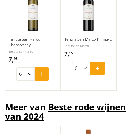
Tenuta San Marco
Tenuta San Marco Primitivo
Chardonnay
Tenuta San Marco
Tenuta San Marco
7,
7
95
7,
7
95
,
+
,
9
+
9
5
5
Meer van
Beste rode wijnen
van 2024