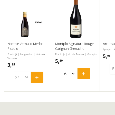
Noemie Vernaux Merlot
Montplo Signature Rouge
Arrumac
Piccolo
Carignan Grenache
Spanje | 
Frankrijk | Languedoc | Noémie
Frankrijk | Vin de France | Montplo
5,
5
95
Vernaux
5,
5
50
,
3,
3
95
,
9
,
+
5
+
5
9
0
5