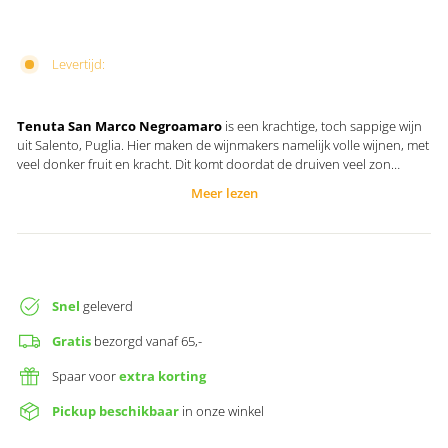
Levertijd:
Tenuta San Marco
Negroamaro
is een krachtige, toch sappige wijn
uit Salento, Puglia. Hier maken de wijnmakers namelijk volle wijnen, met
veel donker fruit en kracht. Dit komt doordat de druiven veel zon
krijgen en daardoor krijgen de druiven veel suiker. Dit resulteert vaak in
Meer lezen
krachtige wijnen, die meestal ook wat meer alcohol hebben. Deze
negroamaro heeft veel wat een borrelwijn nodig heeft. Sap, kwaliteit en
karakter.
Snel
geleverd
Gratis
bezorgd vanaf 65,-
Spaar voor
extra korting
Pickup beschikbaar
in onze winkel