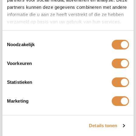
partners kunnen deze gegevens combineren met andere
Wijnstreek
informatie die u aan ze heeft verstrekt of die ze hebben
verzameld op basis van uw gebruik van hun services.
Wijnhuis
Tenuta San Marco
Wijnsoort
Toestemmingsselectie
Noodzakelijk
Druivensoort
Inhoud fles
Voorkeuren
Alcohol
Statistieken
Misschien ook interessant
Marketing
Details tonen