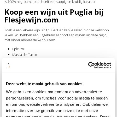
is 100% negroamaro en heeft een sappig en kruidig karakter.
Koop een wijn uit Puglia bij
Flesjewijn.com
Zoek je een lekkere wijn uit Apulië? Dan kan je zeker in onze webshop
kijken. Wij hebben een uitgebreid aanbod aan wijnen uit deze regio,
met onder andere de wijnhuizen:
Epicuro
Masca del Tacco
Barricone
Wil je een combinatie van al deze wijnhuizen proeven? Dan kan je een
wijnproefpakket proberen. Wil je deze Tenuta San Marco Negroamaro
kopen, dan zorgen wij voor een snelle en veilige verzending.
Deze website maakt gebruik van cookies
We gebruiken cookies om content en advertenties te
personaliseren, om functies voor social media te bieden
Specificaties
en om ons websiteverkeer te analyseren. Ook delen we
informatie over uw gebruik van onze site met onze
Wijnland
partners voor social media, adverteren en analyse. Deze