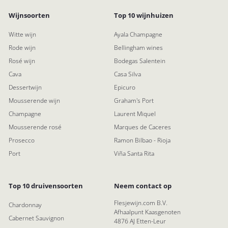
Wijnsoorten
Top 10 wijnhuizen
Witte wijn
Ayala Champagne
Rode wijn
Bellingham wines
Rosé wijn
Bodegas Salentein
Cava
Casa Silva
Dessertwijn
Epicuro
Mousserende wijn
Graham's Port
Champagne
Laurent Miquel
Mousserende rosé
Marques de Caceres
Prosecco
Ramon Bilbao - Rioja
Port
Viña Santa Rita
Top 10 druivensoorten
Neem contact op
Flesjewijn.com B.V.
Chardonnay
Afhaalpunt Kaasgenoten
Cabernet Sauvignon
4876 AJ Etten-Leur