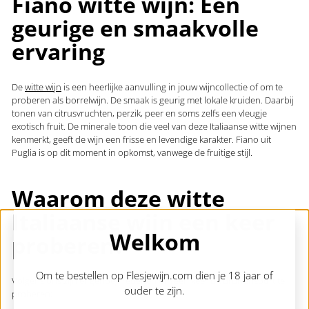
Fiano witte wijn: Een
geurige en smaakvolle
ervaring
De
witte wijn
is een heerlijke aanvulling in jouw wijncollectie of om te
proberen als borrelwijn. De smaak is geurig met lokale kruiden. Daarbij
tonen van citrusvruchten, perzik, peer en soms zelfs een vleugje
exotisch fruit. De minerale toon die veel van deze Italiaanse witte wijnen
kenmerkt, geeft de wijn een frisse en levendige karakter. Fiano uit
Puglia is op dit moment in opkomst, vanwege de fruitige stijl.
Waarom deze witte
Italiaanse wijn een keer
Welkom
proberen?
Om te bestellen op Flesjewijn.com dien je 18 jaar of
Volgens ons zijn er genoeg redenen om een keer dit druivensoort te
ouder te zijn.
proberen: