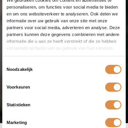
We gebruiken cookies om content en advertenties te
Home
/
Collecties
/
personaliseren, om functies voor social media te bieden
Fiano
en om ons websiteverkeer te analyseren. Ook delen we
informatie over uw gebruik van onze site met onze
partners voor social media, adverteren en analyse. Deze
Fiano
is een inheemse Italiaanse druivensoort die geurig en
partners kunnen deze gegevens combineren met andere
sappig van smaak is. In combinatie met minerale tonen geeft
deze
Italiaanse wijn
veel plezier. Deze druif, die zijn oorsprong
informatie die u aan ze heeft verstrekt of die ze hebben
vindt in Zuid-Italië, staat bekend om zijn veelzijdigheid.
verzameld op basis van uw gebruik van hun services.
Waarbij deze het vermogen heeft om elegante en sappige
wijnen te produceren. De fiano druif is er één die je zeker een
Toestemmingsselectie
keer wilt proberen als wijnliefhebber.
Noodzakelijk
Voorkeuren
Statistieken
Marketing