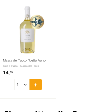
r
l
i
j
s
Masca del Tacco l'Uetta Fiano
Italië | Puglia | Masca del Tacco
14,
1
95
4
+
,
9
5