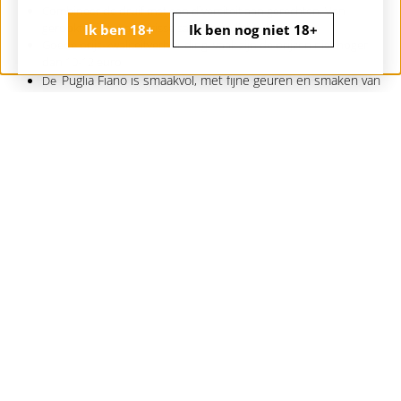
Combineer de druif met een diversiteit aan gerechten. Van
gerookte vis tot aan frisse salades en lichte kazen
Ik ben 18+
Ik ben nog niet 18+
Goede prijs-kwaliteitverhouding, vaak zijn de prijzen niet hoger
dan 10-12 euro
Puglia Fiano is smaakvol, met fijne geuren en smaken van
De
tropisch fruit
Ontdek een nieuwe stijl wijn waarvan je kan genieten!
Fiano en Puglia wijn
kopen bij Flesjewijn.com
Koop veel lekkere wijnen bij Flesjewijn.com. Je kunt ze allemaal bekijk in
onze webshop, hier hebben we bij de meeste wijnen ook een goed
verhaal. Bovendien kan je advies krijgen in onze wijnwinkel in Breda.
Wil je een keer een lekkere
witte Italiaanse wijn
kopen? Kom dan bij ons
langs en koop jouw favoriete wijn. Kies een keer voor een lekkere wijn
gemaakt van fiano en laat je verrassen!