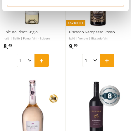
FAVORIET
Epicuro Pinot Grigio
Biscardo Neropasso Rosso
Italië | Sicilië | Femar Vini - Epicuro
Italië | Veneto | Biscardo Vini
8,
8
9,
9
45
95
,
,
+
+
4
9
5
5