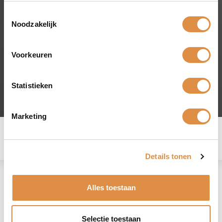
bovendien een groot assortiment aan rode en
witte wijnen
Toestemmingsselectie
uit Italië
Noodzakelijk
Voorkeuren
Statistieken
Marketing
137 producten
Filteren
Details tonen
Groot
Klein
Lijst
Alles toestaan
Selectie toestaan