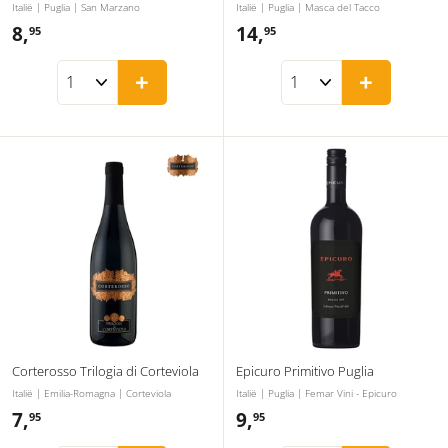
Italië | Puglia | San Marzano
Italië | Puglia | Masca del Tacco
8,
8
14,
1
95
95
,
4
+
+
9
,
5
9
5
Corterosso Trilogia di Corteviola
Epicuro Primitivo Puglia
Italië | Emilia-Romagna | Corteviola
Italië | Puglia | Femar Vini - Epicuro
7,
7
9,
9
95
95
,
,