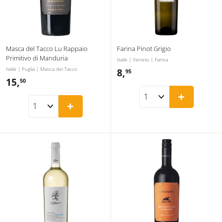
Masca del Tacco Lu Rappaio
Farina Pinot Grigio
Primitivo di Manduria
Italië | Veneto | Farina
Italië | Puglia | Masca del Tacco
8,
8
95
15,
1
50
,
+
5
9
+
,
5
5
0