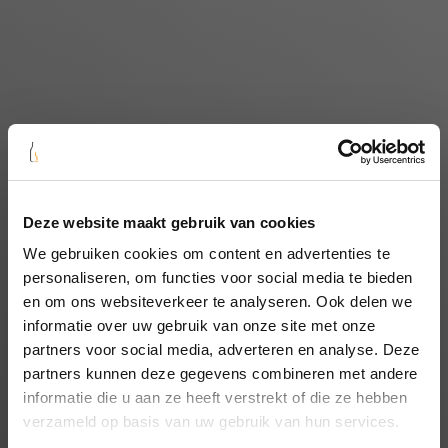
Deze website maakt gebruik van cookies
We gebruiken cookies om content en advertenties te
Home
/
Collecties
/
personaliseren, om functies voor social media te bieden
Italiaanse wijnen
en om ons websiteverkeer te analyseren. Ook delen we
informatie over uw gebruik van onze site met onze
partners voor social media, adverteren en analyse. Deze
Italië is voor ons het wijnland bij uitstek. In Italië zijn er zoveel
partners kunnen deze gegevens combineren met andere
mooie wijnstreken en het is nooit moeilijk om een goede
Italiaanse wijn te kopen. Wanneer je op zoek bent naar een
informatie die u aan ze heeft verstrekt of die ze hebben
goede wijn uit Italië ben je bij ons aan het goede adres. Wij
verzameld op basis van uw gebruik van hun services.
zien niet alleen groot fan van het wijnland, maar we hebben