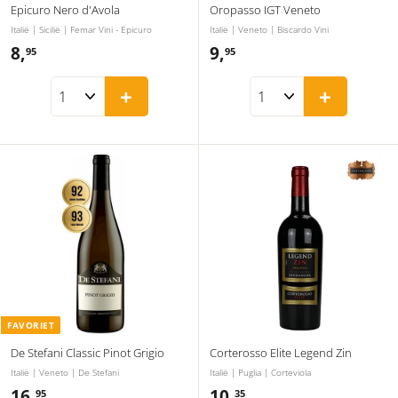
Epicuro Nero d'Avola
Oropasso IGT Veneto
Italië | Sicilië | Femar Vini - Epicuro
Italië | Veneto | Biscardo Vini
8,
8
9,
9
95
95
,
,
+
+
9
9
5
5
FAVORIET
De Stefani Classic Pinot Grigio
Corterosso Elite Legend Zin
Italië | Veneto | De Stefani
Italië | Puglia | Corteviola
16,
1
10,
1
95
35