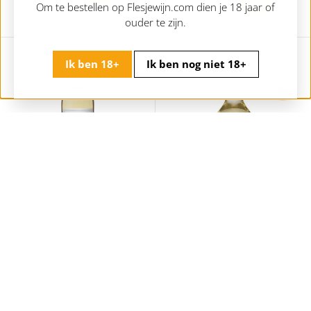
3
Om te bestellen op Flesjewijn.com dien je 18 jaar of
5
5
ouder te zijn.
Ik ben 18+
Ik ben nog niet 18+
Epicuro Chardonnay
Calalenta Pecorino Terre di Chieti
Bianco
Italië | Puglia | Femar Vini - Epicuro
Italië | Abruzzen | Farnese Vini
8,
8
95
9,
9
95
,
+
,
9
+
9
5
5