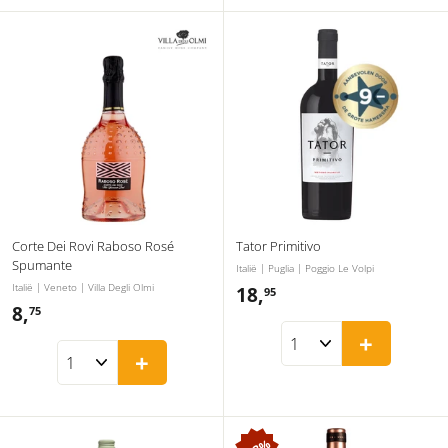
Corte Dei Rovi Raboso Rosé
Tator Primitivo
Spumante
Italië | Puglia | Poggio Le Volpi
Italië | Veneto | Villa Degli Olmi
18,
1
95
8,
8
75
8
+
,
,
+
7
9
5
5