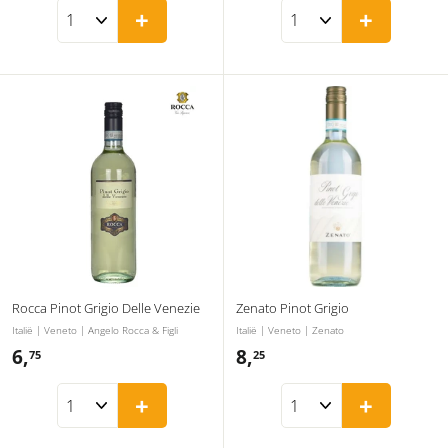
+
+
9
9
5
5
Rocca Pinot Grigio Delle Venezie
Zenato Pinot Grigio
Italië | Veneto | Angelo Rocca & Figli
Italië | Veneto | Zenato
6,
6
8,
8
75
25
,
,
+
+
7
2
5
5