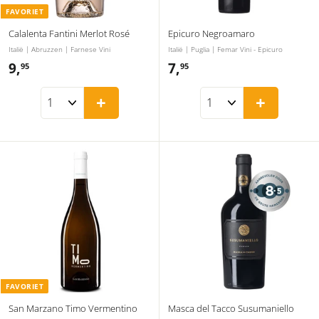
FAVORIET
Calalenta Fantini Merlot Rosé
Epicuro Negroamaro
Italië | Abruzzen | Farnese Vini
Italië | Puglia | Femar Vini - Epicuro
9,
9
7,
7
95
95
,
,
+
+
9
9
5
5
FAVORIET
San Marzano Timo Vermentino
Masca del Tacco Susumaniello