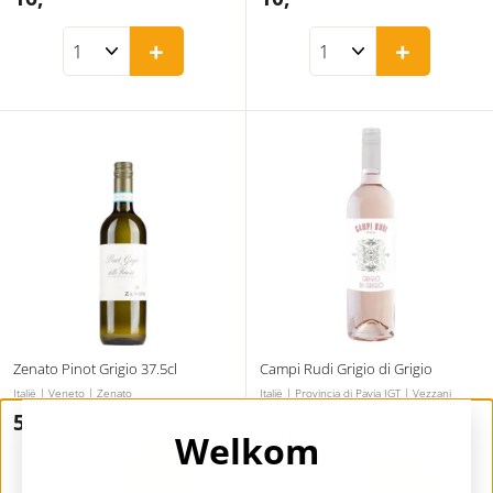
6
0
+
+
,
,
9
3
5
5
Zenato Pinot Grigio 37.5cl
Campi Rudi Grigio di Grigio
Italië | Veneto | Zenato
Italië | Provincia di Pavia IGT | Vezzani
Campi Rudi
5,
5
95
6,
6
Welkom
35
,
,
+
9
+