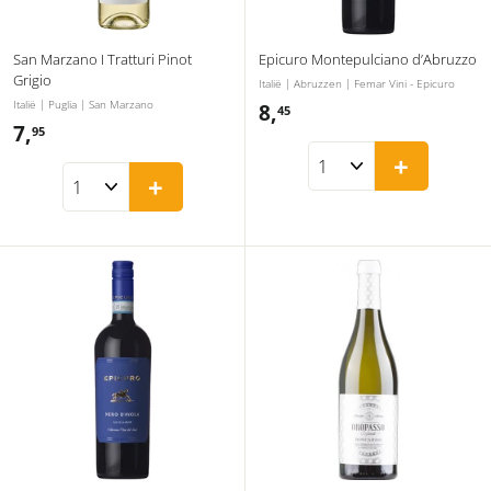
San Marzano I Tratturi Pinot
Epicuro Montepulciano d’Abruzzo
Grigio
Italië | Abruzzen | Femar Vini - Epicuro
Italië | Puglia | San Marzano
8,
8
45
7,
7
95
,
+
,
4
+
9
5
5