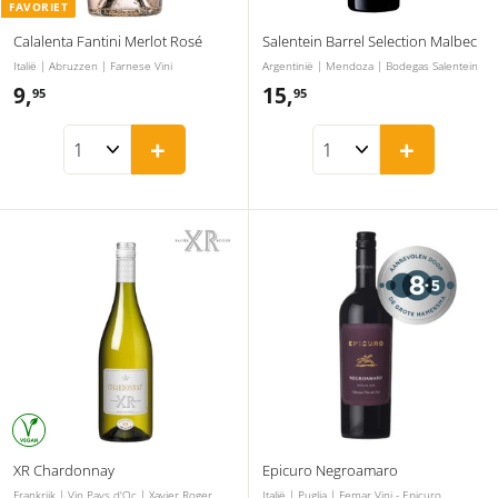
FAVORIET
Calalenta Fantini Merlot Rosé
Salentein Barrel Selection Malbec
Italië | Abruzzen | Farnese Vini
Argentinië | Mendoza | Bodegas Salentein
9,
9
15,
1
95
95
,
5
+
+
9
,
5
9
5
XR Chardonnay
Epicuro Negroamaro
Frankrijk | Vin Pays d'Oc | Xavier Roger
Italië | Puglia | Femar Vini - Epicuro