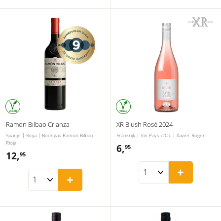
5
Ramon Bilbao Crianza
XR Blush Rosé 2024
Spanje | Rioja | Bodegas Ramon Bilbao -
Frankrijk | Vin Pays d'Oc | Xavier Roger
Rioja
6,
6
95
12,
1
95
,
2
+
9
+
,
5
9
5