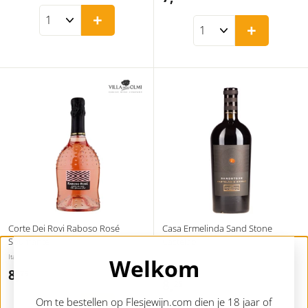
,
,
+
9
+
9
5
5
Corte Dei Rovi Raboso Rosé
Casa Ermelinda Sand Stone
Spumante
Castelao
Italië | Veneto | Villa Degli Olmi
Portugal | Regional Península de Setúbal |
Welkom
Casa Ermelinda Freitas
8,
8
75
8,
8
25
,
Om te bestellen op Flesjewijn.com dien je 18 jaar of
,