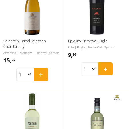
Salentein Barrel Selection
Epicuro Primitivo Puglia
Chardonnay
Italië | Puglia | Femar Vini - Epicuro
Argentinië | Mendoza | Bodegas Salentein
9,
9
95
15,
1
95
,
+
5
9
+
,
5
9
5