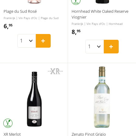
Plage du Sud Rosé
Hornhead White Oaked Reserve
Viognier
Frankrijk | Vin Pays d'Oc | Plage du Sud
Frankrijk | Vin Pays d'Oc | Hornhead
6,
6
95
8,
8
95
,
+
,
9
+
9
5
5
XR Merlot
Zenato Pinot Grigio