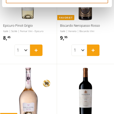
FAVORIET
Epicuro Pinot Grigio
Biscardo Neropasso Rosso
Italië | Sicilië | Femar Vini - Epicuro
Italië | Veneto | Biscardo Vini
8,
8
9,
9
45
95
,
,
+
+
4
9
5
5