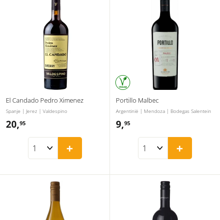
El Candado Pedro Ximenez
Portillo Malbec
Spanje | Jerez | Valdespino
Argentinië | Mendoza | Bodegas Salentein
20,
2
9,
9
95
95
0
,
+
+
,
9
9
5
5