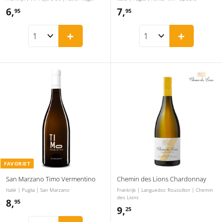
6,
6
7,
7
95
95
,
,
+
+
9
9
5
5
FAVORIET
San Marzano Timo Vermentino
Chemin des Lions Chardonnay
Italië | Puglia | San Marzano
Frankrijk | Languedoc Roussillon | Chemin
des Lions
8,
8
95
9,
9
25
,