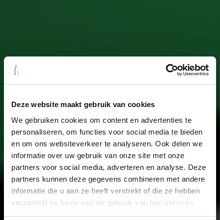
Deze website maakt gebruik van cookies
We gebruiken cookies om content en advertenties te
Home
/
Collecties
/
personaliseren, om functies voor social media te bieden
Een goede wijn
en om ons websiteverkeer te analyseren. Ook delen we
informatie over uw gebruik van onze site met onze
vinden
partners voor social media, adverteren en analyse. Deze
partners kunnen deze gegevens combineren met andere
informatie die u aan ze heeft verstrekt of die ze hebben
Een goede wijn vinden
is natuurlijk wat iedereen wil.
Daarin hebben wij onze website zo gemakkelijk mogelijk
verzameld op basis van uw gebruik van hun services.
gemaakt. Bovenin kan je in de zoekbalk gelijk alle soorten van