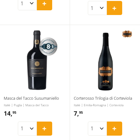
,
+
9
+
2
5
5
Masca del Tacco Susumaniello
Corterosso Trilogia di Corteviola
Italië | Puglia | Masca del Tacco
Italië | Emilia-Romagna | Corteviola
14,
1
7,
7
95
95
4
,
+
+
,
9
9
5