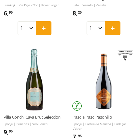
Frankrijk | Vin Pays d'Oc | Xavier Roger
Italië | Veneto | Zenato
6,
6
8,
8
95
25
,
,
+
+
9
2
5
5
Villa Conchi Cava Brut Seleccion
Paso a Paso Pasonillo
Spanje | Penedes | Villa Conchi
Spanje | Castilië-La Mancha | Bodegas
Volver
9,
9
95
7,
7
95