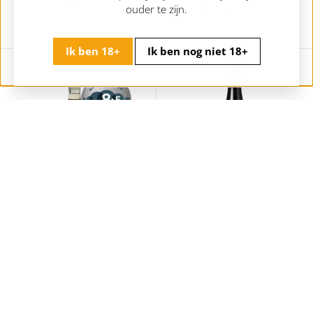
+
7
+
ouder te zijn.
2
5
5
Ik ben 18+
Ik ben nog niet 18+
Epicuro Vermentino
Montplo Signature Rouge
Carignan Grenache
Italië | Lazio | Femar Vini - Epicuro
Frankrijk | Vin de France | Montplo
8,
8
45
5,
5
50
,
+
,
4
+
5
5