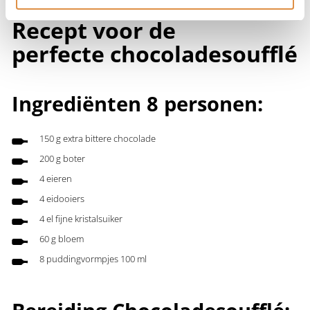
Recept voor de
perfecte chocoladesoufflé
Ingrediënten 8 personen:
150 g extra bittere chocolade
200 g boter
4 eieren
4 eidooiers
4 el fijne kristalsuiker
60 g bloem
8 puddingvormpjes 100 ml