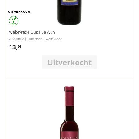
UITVERKOCHT
Weltevrede Oupa Se Wyn
Zuid Afrika | Robertson | Weltevrede
13,
13,95
95
Uitverkocht