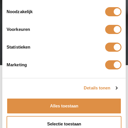
Toestemmingsselectie
Noodzakelijk
Home
/
Recepten
/
Warme
Voorkeuren
chocoladesoufflé
Statistieken
NAGERECHTEN
Marketing
U kent ze vast wel van die goddelijke cakejes met vloeibare chocolade
Details tonen
aan de binnenkant... Daar kan ik dus echt geen nee tegen zeggen en al
helemaal niet met een glaasje Graham's Six Grapes Port erbij. Dat is
dubbel genieten van de Chocoladesoufflé en de Graham's Six Grapes
Port. De verleidelijke geur van rijpe pruimen en amarene kersen van de
Alles toestaan
Port en die heerlijke complexe port smaak vol fruit, structuur en een
lange afdronk vind ik heerlijk met de pure chocolade smaak van de
chocoladesoufflé.
Selectie toestaan