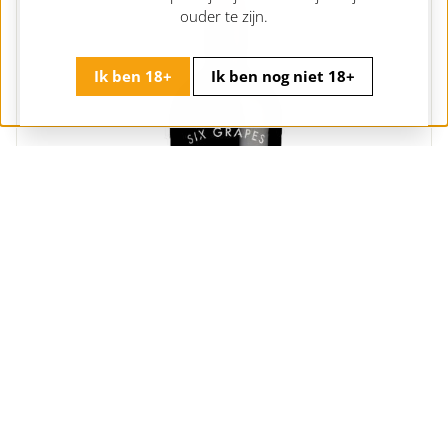
ouder te zijn.
Ik ben 18+
Ik ben nog niet 18+
Graham’s Six Grapes Reserve Port
Portugal | Douro | Graham's Port
19,
19,95
95
+