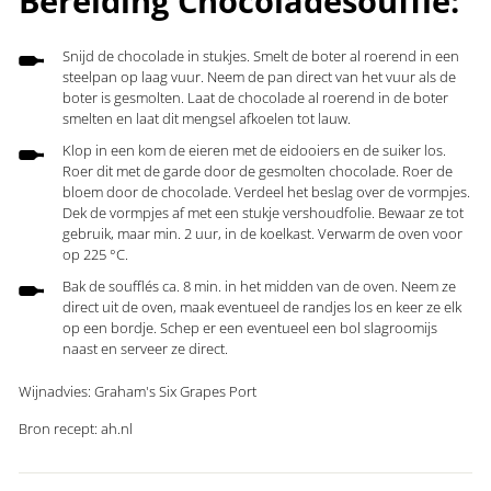
Bereiding Chocoladesoufflé:
Snijd de chocolade in stukjes. Smelt de boter al roerend in een
steelpan op laag vuur. Neem de pan direct van het vuur als de
boter is gesmolten. Laat de chocolade al roerend in de boter
smelten en laat dit mengsel afkoelen tot lauw.
Klop in een kom de eieren met de eidooiers en de suiker los.
Roer dit met de garde door de gesmolten chocolade. Roer de
bloem door de chocolade. Verdeel het beslag over de vormpjes.
Dek de vormpjes af met een stukje vershoudfolie. Bewaar ze tot
gebruik, maar min. 2 uur, in de koelkast. Verwarm de oven voor
op 225 °C.
Bak de soufflés ca. 8 min. in het midden van de oven. Neem ze
direct uit de oven, maak eventueel de randjes los en keer ze elk
op een bordje. Schep er een eventueel een bol slagroomijs
naast en serveer ze direct.
Wijnadvies: Graham's Six Grapes Port
Bron recept: ah.nl