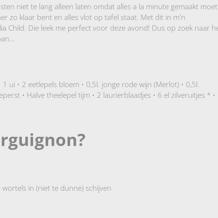
asten niet te lang alleen laten omdat alles a la minute gemaakt moet
r zo klaar bent en alles vlot op tafel staat. Met dit in m'n
lia Child. Die leek me perfect voor deze avond! Dus op zoek naar h
an...
1 ui • 2 eetlepels bloem • 0,5l. jonge rode wijn (Merlot) • 0,5l.
rst • Halve theelepel tijm • 2 laurierblaadjes • 6 el zilveruitjes * •
urguignon?
ortels in (niet te dunne) schijven