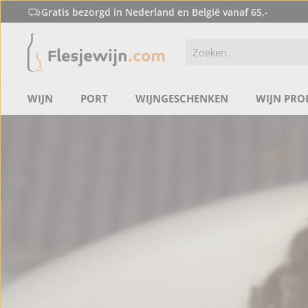
Doorgaan
Gratis bezorgd in Nederland en België vanaf 65,-
naar
F
de
Slideshow
content
l
pauzeren
e
s
WIJN
PORT
WIJNGESCHENKEN
WIJN PRO
j
e
w
i
j
n.
c
o
m