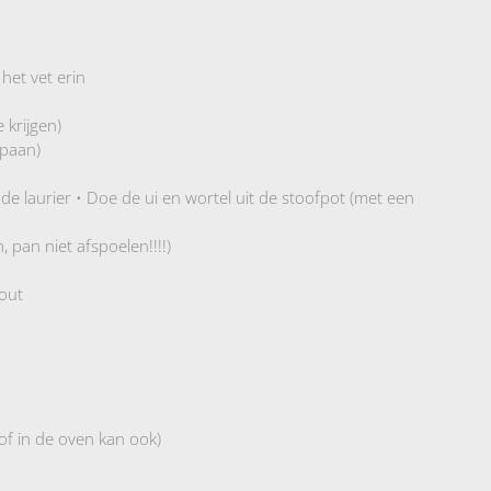
het vet erin
 krijgen)
spaan)
de laurier • Doe de ui en wortel uit de stoofpot (met een
, pan niet afspoelen!!!!)
zout
of in de oven kan ook)