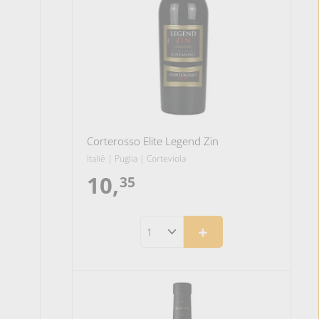
Corterosso Elite Legend Zin
Italië | Puglia | Corteviola
10,
10,35
35
+