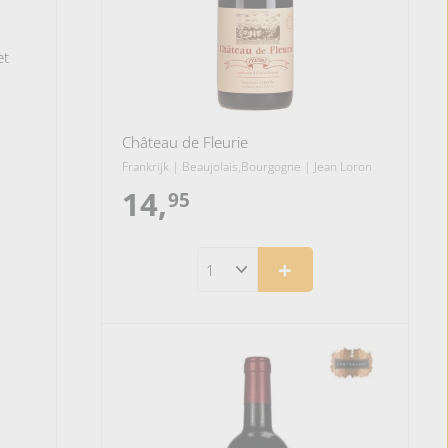
et
Château de Fleurie
Frankrijk | Beaujolais,Bourgogne | Jean Loron
14,
14,95
95
+