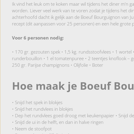
Ik vind het leuk om te koken maar wil tijdens het diner m'n g
worden. Liever veel werk van te voren zodat je tijdens het dine
achterhoofd dacht ik gelijk aan de Boeuf Bourguignon van Ju
recept (dit aanpassen voor 25 personen) en een hele grote p
Voor 6 personen nodig:
• 170 gr. gezouten spek • 1,5 kg. rundsstoofvlees • 1 wortel • 
runderbouillon • 1 el tomatenpuree • 2 teentjes knoflook – gepe
250 gr. Parijse champignons • Olijfolie • Boter
Hoe maak je Boeuf Bo
• Snijd het spek in blokjes
• Snijd het rundvlees in blokjes
• Dep het rundvlees goed droog met keukenpapier • Snijd de w
• Snijd de ui in de helft, en dan in halve ringen
• Neem de stoofpot