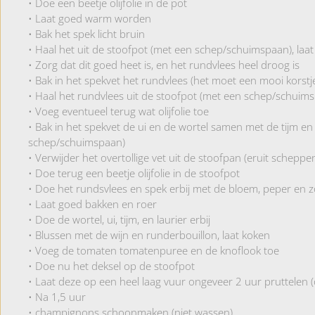
• Doe een beetje olijfolie in de pot
• Laat goed warm worden
• Bak het spek licht bruin
• Haal het uit de stoofpot (met een schep/schuimspaan), laat 
• Zorg dat dit goed heet is, en het rundvlees heel droog is
• Bak in het spekvet het rundvlees (het moet een mooi korstje
• Haal het rundvlees uit de stoofpot (met een schep/schuim
• Voeg eventueel terug wat olijfolie toe
• Bak in het spekvet de ui en de wortel samen met de tijm en 
schep/schuimspaan)
• Verwijder het overtollige vet uit de stoofpan (eruit scheppen
• Doe terug een beetje olijfolie in de stoofpot
• Doe het rundsvlees en spek erbij met de bloem, peper en 
• Laat goed bakken en roer
• Doe de wortel, ui, tijm, en laurier erbij
• Blussen met de wijn en runderbouillon, laat koken
• Voeg de tomaten tomatenpuree en de knoflook toe
• Doe nu het deksel op de stoofpot
• Laat deze op een heel laag vuur ongeveer 2 uur pruttelen (
• Na 1,5 uur
• champignons schoonmaken (niet wassen)