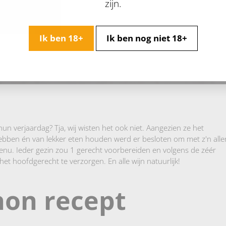
zijn.
non
Ik ben 18+
Ik ben nog niet 18+
n verjaardag? Tja, wij wisten het ook niet. Aangezien ze het
hebben én van lekker eten houden werd er besloten om met z'n alle
nu. Ieder gezin zou 1 gerecht voorbereiden en volgens de zéér
et hoofdgerecht te verzorgen. En alle wijn natuurlijk!
non recept