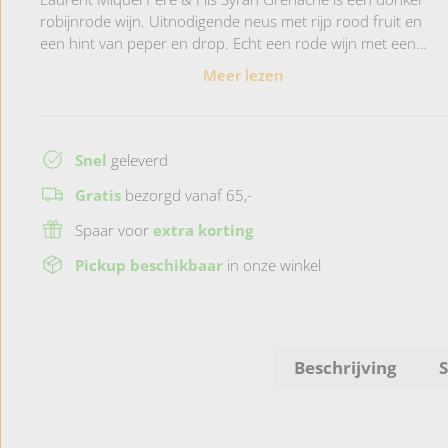
robijnrode wijn. Uitnodigende neus met rijp rood fruit en
een hint van peper en drop. Echt een rode wijn met een
goede structuur, rijk van smaak met een goede balans van
Meer lezen
de tannines. Sluit af met een aangename warme afdronk.
Een bijzonder fijne huiswijn!
Snel
geleverd
Gratis
bezorgd vanaf 65,-
Spaar voor
extra korting
Pickup beschikbaar
in onze winkel
Beschrijving
S