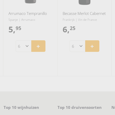
Arrumaco Tempranillo
Becasse Merlot Cabernet
Spanje | Arrumaco
Frankrijk | Vin de France
5,
5
6,
6
95
25
,
,
+
+
9
2
5
5
Top 10 wijnhuizen
Top 10 druivensoorten
N