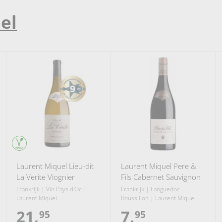
el
Laurent Miquel Lieu-dit
Laurent Miquel Pere &
La Verite Viognier
Fils Cabernet Sauvignon
Frankrijk | Vin Pays d'Oc |
Frankrijk | Languedoc
Laurent Miquel
Roussillon | Laurent Miquel
21,
2
7,
7
95
95