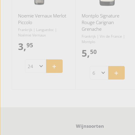
Noemie Vernaux Merlot
Montplo Signature
Piccolo
Rouge Carignan
Grenache
Frankrijk | Languedoc |
Noémie Vernaux
Frankrijk | Vin de France |
Montplo
3,
3
95
5,
5
50
,
,
+
+
9
5
5
0
Wijnsoorten