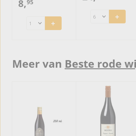
8,
8
95
4
,
+
+
,
9
9
5
5
Meer van
Beste rode w