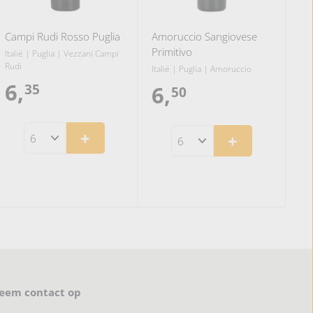
Campi Rudi Rosso Puglia
Amoruccio Sangiovese
Primitivo
Italië | Puglia | Vezzani Campi
Rudi
Italië | Puglia | Amoruccio
6,
6
35
6,
6
50
,
,
+
+
3
5
5
0
eem contact op