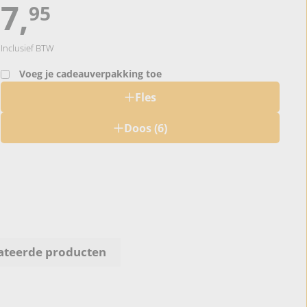
Normaal
7,
7,95
95
Inclusief BTW
Voeg je cadeauverpakking toe
Fles
Doos (6)
ateerde producten