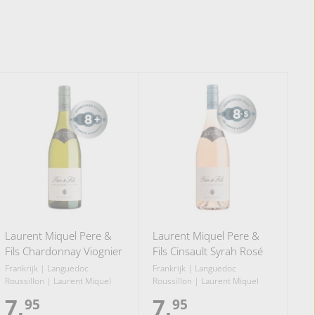
Laurent Miquel Pere &
Laurent Miquel Pere &
Fils Chardonnay Viognier
Fils Cinsault Syrah Rosé
Frankrijk | Languedoc
Frankrijk | Languedoc
Roussillon | Laurent Miquel
Roussillon | Laurent Miquel
7,
7
7,
7
95
95