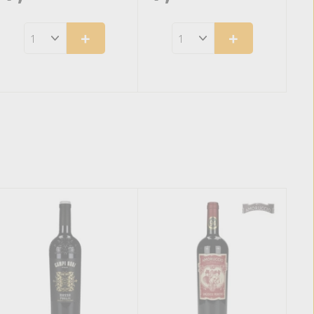
,
,
+
+
9
9
5
5