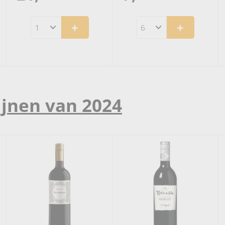
1
,
+
+
,
9
9
5
5
ijnen van 2024