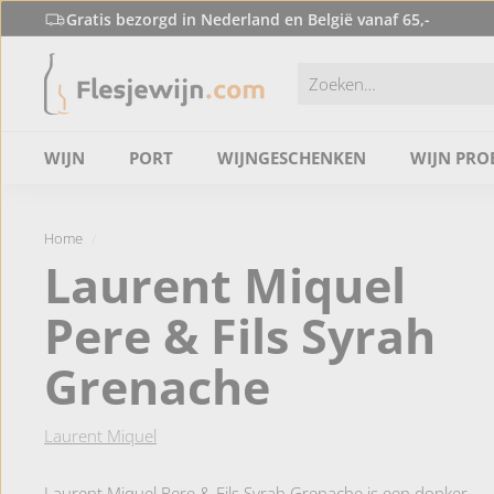
Doorgaan
Gratis bezorgd in Nederland en België vanaf 65,-
naar
F
de
Slideshow
content
l
pauzeren
e
s
WIJN
PORT
WIJNGESCHENKEN
WIJN PRO
j
e
w
Home
/
i
Laurent Miquel
j
Pere & Fils Syrah
n.
c
Grenache
o
m
Laurent Miquel
Laurent Miquel Pere & Fils Syrah Grenache is een donker