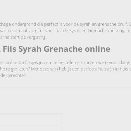
tige ondergrond die perfect is voor de syrah en grenache druif. D
warme klimaat zorgt er voor dat de Syrah en Grenache mooi rijp don
rna start de vergisting.
 Fils Syrah Grenache online
er online op flesjewijn.com te bestellen en zorgen we ervoor dat je 
e genieten? Met deze wijn heb je een perfecte huiswijn in huis die 
uide gerechten.