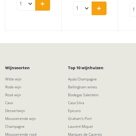
,
+
,
4
+
9
9
5
5
5
Wijnsoorten
Top 10 wijnhuizen
Witte wijn
Ayala Champagne
Rode wijn
Bellingham wines
Rosé wijn
Bodegas Salentein
Cava
Casa Silva
Dessertwijn
Epicuro
Mousserende wijn
Graham's Port
Champagne
Laurent Miquel
Mousserende rosé
Marques de Caceres