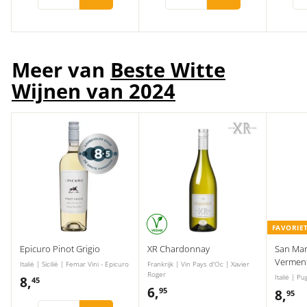
9
5
5
5
Meer van
Beste Witte
Wijnen van 2024
FAVORIE
Epicuro Pinot Grigio
XR Chardonnay
San Ma
Vermen
Italië | Sicilië | Femar Vini - Epicuro
Frankrijk | Vin Pays d'Oc | Xavier
Roger
Italië | P
8,
8
45
6,
6
95
8,
8
95
,