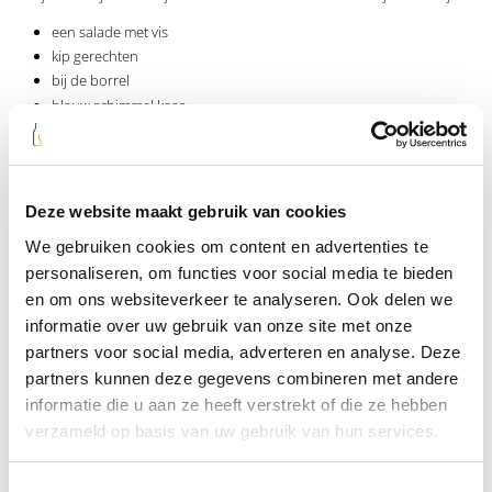
een salade met vis
kip gerechten
bij de borrel
blauw schimmel kaas
humus
Deze Franse hout gelagerde
chardonnay
is hier eenvoudig online op
flesjewijn.com te bestellen. Wij zorgen ervoor dat je deze goed verpakt
snel thuis bezorgd krijgt. Kan je niet wachten om van de Hornhead
Deze website maakt gebruik van cookies
White Oaked Chardonnay te genieten? Bestel dan snel online op onze
We gebruiken cookies om content en advertenties te
webshop.
personaliseren, om functies voor social media te bieden
en om ons websiteverkeer te analyseren. Ook delen we
informatie over uw gebruik van onze site met onze
Specificaties
partners voor social media, adverteren en analyse. Deze
partners kunnen deze gegevens combineren met andere
Wijnland
Frankrijk
informatie die u aan ze heeft verstrekt of die ze hebben
verzameld op basis van uw gebruik van hun services.
Wijnstreek
Vin Pays d'Oc
Wijnhuis
Hornhead
Toestemmingsselectie