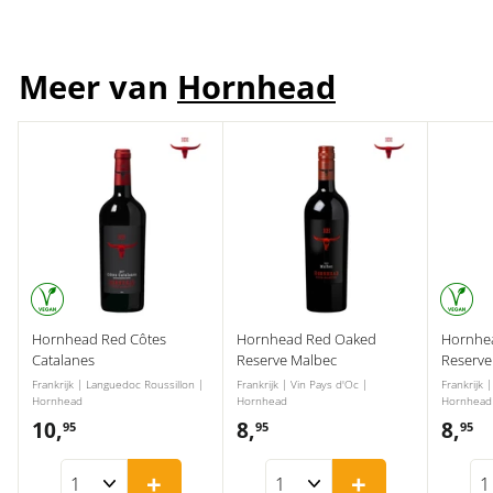
9
5
Meer van
Hornhead
Hornhead Red Côtes
Hornhead Red Oaked
Hornhe
Catalanes
Reserve Malbec
Reserve
Frankrijk | Languedoc Roussillon |
Frankrijk | Vin Pays d'Oc |
Frankrijk 
Hornhead
Hornhead
Hornhead
10,
1
8,
8
8,
8
95
95
95
0
,
,
+
+
,
9
9