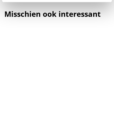
Misschien ook interessant
Hornhead White Oaked
Chardonnay
Frankrijk | Vin Pays d'Oc |
Hornhead
10,
1
95
0
+
,