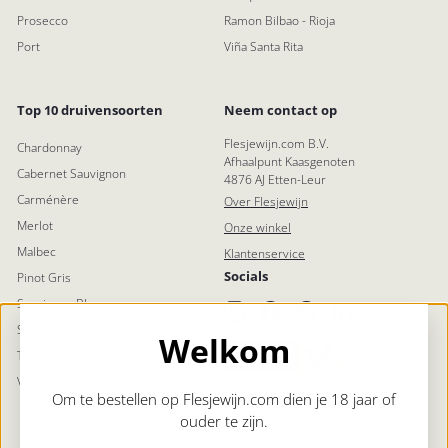
Prosecco
Ramon Bilbao - Rioja
Port
Viña Santa Rita
Top 10 druivensoorten
Neem contact op
Flesjewijn.com B.V.
Chardonnay
Afhaalpunt Kaasgenoten
Cabernet Sauvignon
4876 AJ Etten-Leur
Carménère
Over Flesjewijn
Merlot
Onze winkel
Malbec
Klantenservice
Socials
Pinot Gris
Sauvignon Blanc
Instagram
Facebook
Pinterest
LinkedIn
Syrah (Shiraz)
Welkom
Tempranillo
Viognier
Om te bestellen op Flesjewijn.com dien je 18 jaar of
ouder te zijn.