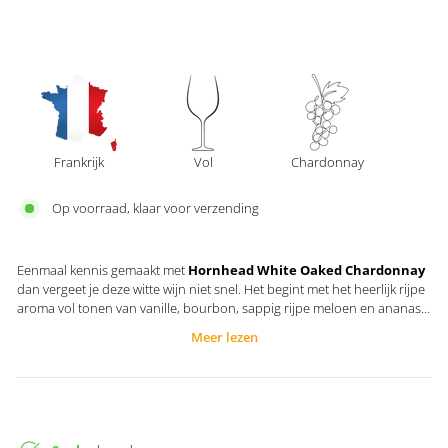
Frankrijk
Vol
Chardonnay
Op voorraad, klaar voor verzending
Eenmaal kennis gemaakt met
Hornhead White Oaked Chardonnay
dan vergeet je deze witte wijn niet snel. Het begint met het heerlijk rijpe
aroma vol tonen van vanille, bourbon, sappig rijpe meloen en ananas.
De smaak van deze chardonnay is vol met goed rijp fruit in combinatie
Meer lezen
met citrusvruchten, groene appel, tijm. Met de uitgesproken houtrijping
is de witte wijn intens en bijzonder lekker!