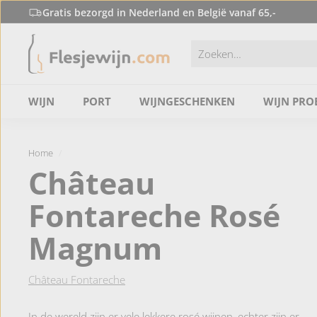
Doorgaan
Gratis bezorgd in Nederland en België vanaf 65,-
naar
F
de
Slideshow
content
l
pauzeren
e
s
WIJN
PORT
WIJNGESCHENKEN
WIJN PRO
j
e
w
Home
/
i
Château
j
Fontareche Rosé
n.
c
Magnum
o
m
Château Fontareche
In de wereld zijn er vele lekkere rosé wijnen, echter zijn er