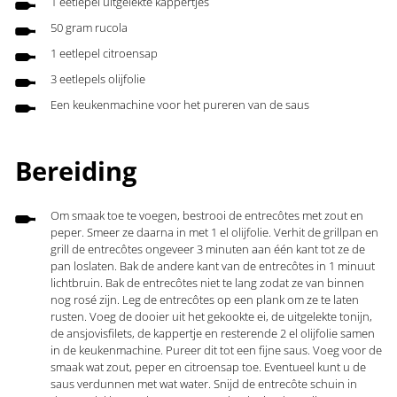
1 eetlepel uitgelekte kappertjes
50 gram rucola
1 eetlepel citroensap
3 eetlepels olijfolie
Een keukenmachine voor het pureren van de saus
Bereiding
Om smaak toe te voegen, bestrooi de entrecôtes met zout en
peper. Smeer ze daarna in met 1 el olijfolie. Verhit de grillpan en
grill de entrecôtes ongeveer 3 minuten aan één kant tot ze de
pan loslaten. Bak de andere kant van de entrecôtes in 1 minuut
lichtbruin. Bak de entrecôtes niet te lang zodat ze van binnen
nog rosé zijn. Leg de entrecôtes op een plank om ze te laten
rusten. Voeg de dooier uit het gekookte ei, de uitgelekte tonijn,
de ansjovisfilets, de kappertje en resterende 2 el olijfolie samen
in de keukenmachine. Pureer dit tot een fijne saus. Voeg voor de
smaak wat zout, peper en citroensap toe. Eventueel kunt u de
saus verdunnen met wat water. Snijd de entrecôte schuin in