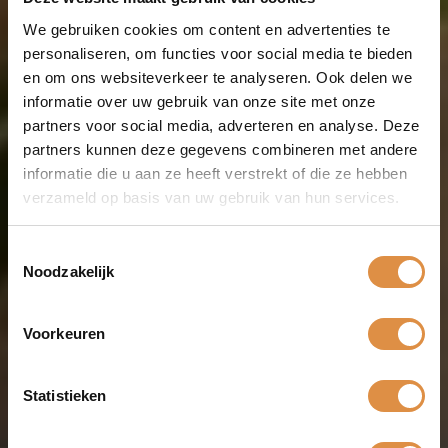
We gebruiken cookies om content en advertenties te
personaliseren, om functies voor social media te bieden
en om ons websiteverkeer te analyseren. Ook delen we
informatie over uw gebruik van onze site met onze
partners voor social media, adverteren en analyse. Deze
partners kunnen deze gegevens combineren met andere
informatie die u aan ze heeft verstrekt of die ze hebben
verzameld op basis van uw gebruik van hun services.
Toestemmingsselectie
Noodzakelijk
Home
/
Recepten
/
Voorkeuren
Vitello Tonnato
Statistieken
VLEES
VOORGERECHTEN