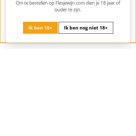
Om te bestellen op Flesjewijn.com dien je 18 jaar of
Bellingham Homestead Chardonnay
ouder te zijn.
Zuid Afrika | Stellenbosch | Bellingham
13,
13,95
95
Ik ben 18+
Ik ben nog niet 18+
Uitverkocht