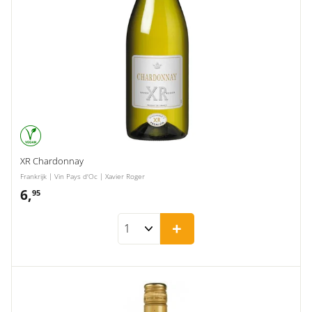
XR Chardonnay
Frankrijk | Vin Pays d'Oc | Xavier Roger
6,
6,95
95
+