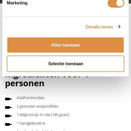
Marketing
Een heerlijke Vitello Tonnato van gegrilde kalf entrecôte kunt u perfect
Details tonen
combineren met mooie Chardonnay. Deze wijn gaat hand in hand met
culinaire hoogstandjes als deze!
Alles toestaan
Vitello Tonnato maken
Selectie toestaan
Ingrediënten voor 4
personen
4 kalf entrecôtes
2 gezouten ansjovisfilets
1 blikje tonijn in olie (185 gram)
1 hardgekookt ei