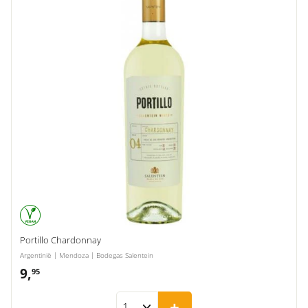
Portillo Chardonnay
Argentinië | Mendoza | Bodegas Salentein
9,
9,95
95
+