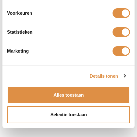
Inhoud fles
75cl
Voorkeuren
Alcohol
11%
Statistieken
Gerelateerde recepten
Marketing
Waldorfsalade
Details tonen
SALADE
Alles toestaan
Selectie toestaan
Misschien ook interessant