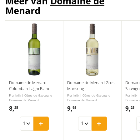
Meer van
Domaine de
Menard
Domaine de Menard
Domaine de Menard Gros
Domain
Colombard Ugni Blanc
Manseng
Sauvign
Frankrijk | Côtes de Gascogne |
Frankrijk | Côtes de Gascogne |
Frankrijk 
Domaine de Menard
Domaine de Menard
Domaine 
8,
8
9,
9
9,
9
25
95
25
,
,
,
+
+
2
9
2
5
5
5