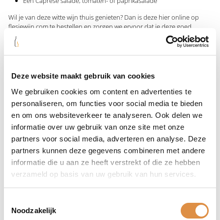
Een Caprese salade, tomaten- of paprikasalade
Wil je van deze witte wijn thuis genieten? Dan is deze hier online op
flesjewijn.com te bestellen en zorgen we ervoor dat je deze goed
verpakt snel thuis bezorgd krijgt. Kan je niet wachten om van de
Domaine de Menard Cuvée Marine te genieten? Bestel deze dan snel
via Flesjewijn.com
Deze website maakt gebruik van cookies
We gebruiken cookies om content en advertenties te
Specificaties
personaliseren, om functies voor social media te bieden
en om ons websiteverkeer te analyseren. Ook delen we
Wijnland
Frankrijk
informatie over uw gebruik van onze site met onze
partners voor social media, adverteren en analyse. Deze
Wijnstreek
Côtes de Gascogne
partners kunnen deze gegevens combineren met andere
Wijnhuis
Domaine de Menard
informatie die u aan ze heeft verstrekt of die ze hebben
verzameld op basis van uw gebruik van hun services.
Wijnsoort
Witte wijn
,
Vegan wijn
Colombard
,
Gros Manseng
,
Sauvignon
Toestemmingsselectie
Druivensoort
Blanc
Noodzakelijk