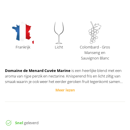
Frankrijk
Licht
Colombard - Gros
Manseng en
Sauvignon Blanc
Domaine de Menard Cuvée Marine
is een heerlijke blend met een
aroma van rijpe perzik en nectarine. Knisperend fris en licht ziltig van
smaak waarin je ook weer het eerder geroken fruit tegenkomt samen
met tonen van rijpe grapefruit die net dat perfecte bittertje in de
Meer lezen
afdronk verzorgt. Hierdoor is het zo'n fijne wijn om te drinken.
Domaine de Menard maakt lekkere en betaalbare wijnen.
Snel
geleverd