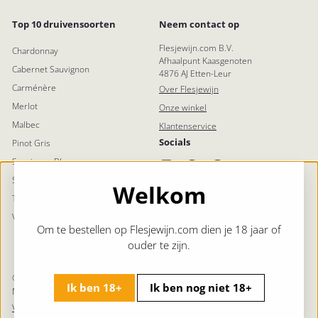
Top 10 druivensoorten
Neem contact op
Flesjewijn.com B.V.
Chardonnay
Afhaalpunt Kaasgenoten
Cabernet Sauvignon
4876 AJ Etten-Leur
Carménère
Over Flesjewijn
Merlot
Onze winkel
Malbec
Klantenservice
Socials
Pinot Gris
Sauvignon Blanc
Instagram
Facebook
Pinterest
LinkedIn
Syrah (Shiraz)
Welkom
Tempranillo
Viognier
Om te bestellen op Flesjewijn.com dien je 18 jaar of
ouder te zijn.
© 2026 Flesjewijn.com | Geen 18 Geen Alcohol | Levert in
Ik ben 18+
Ik ben nog niet 18+
Nederland en België
Voorwaarden
Privacy
Sitemap
Contact