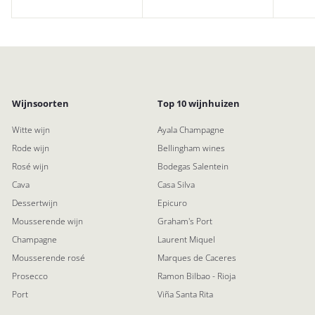
5
Wijnsoorten
Top 10 wijnhuizen
Witte wijn
Ayala Champagne
Rode wijn
Bellingham wines
Rosé wijn
Bodegas Salentein
Cava
Casa Silva
Dessertwijn
Epicuro
Mousserende wijn
Graham's Port
Champagne
Laurent Miquel
Mousserende rosé
Marques de Caceres
Prosecco
Ramon Bilbao - Rioja
Port
Viña Santa Rita