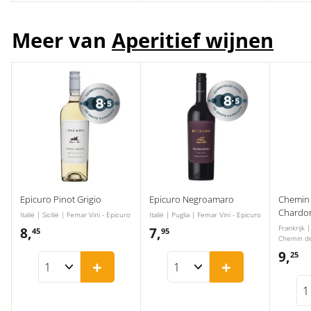
Meer van
Aperitief wijnen
Epicuro Pinot Grigio
Epicuro Negroamaro
Chemin 
Chardo
Italië | Sicilië | Femar Vini - Epicuro
Italië | Puglia | Femar Vini - Epicuro
Frankrijk 
8,
8
7,
7
45
95
Chemin de
,
,
9,
9
25
+
+
4
9
,
5
5
2