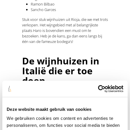
Ramon Bilbao
Sancho Garces
Stuk voor stuk wijnhuizen uit Rioja, die we met trots
verkopen. Het wijngebied met al belangrijkste
plaats Haro is bovendien een must om te
bezoeken. Heb je de kans, ga dan eens langs bij
één van de fameuze bodega’s!
De wijnhuizen in
Italië die er toe
doen
Italië is een land met een rijke wijnbouwtraditie en
een grote diversiteit aan wijnmakers. Van de
Toscaanse heuvels tot de Siciliaanse kust. Overal
Deze website maakt gebruik van cookies
vind je gepassioneerde wijnmakers die met liefde
en vakmanschap prachtige wijnen produceren. Bij
We gebruiken cookies om content en advertenties te
Flesjewijn.com hebben we een selectie gemaakt
personaliseren, om functies voor social media te bieden
van de beste wijnhuizen binnen Frankrijk, zodat je