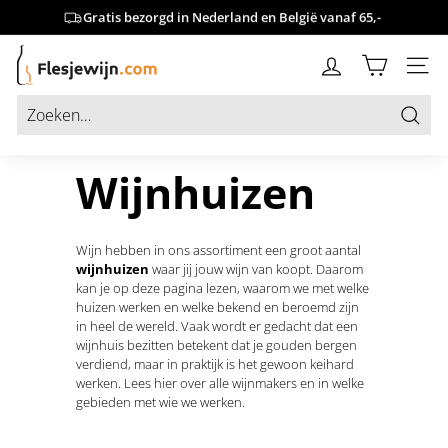
Doorgaan
Gratis bezorgd in Nederland en België vanaf 65,-
naar
de
F
Slideshow
content
SITE 
l
pauzeren
e
s
Ga
j
Wijnhuizen
e
w
i
Wijn hebben in ons assortiment een groot aantal
j
wijnhuizen
waar jij jouw wijn van koopt. Daarom
n.
kan je op deze pagina lezen, waarom we met welke
huizen werken en welke bekend en beroemd zijn
c
in heel de wereld. Vaak wordt er gedacht dat een
o
wijnhuis bezitten betekent dat je gouden bergen
m
verdiend, maar in praktijk is het gewoon keihard
werken. Lees hier over alle wijnmakers en in welke
gebieden met wie we werken.