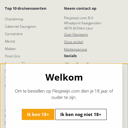
Top 10 druivensoorten
Neem contact op
Flesjewijn.com B.V.
Chardonnay
Afhaalpunt Kaasgenoten
Cabernet Sauvignon
4876 AJ Etten-Leur
Carménère
Over Flesjewijn
Merlot
Onze winkel
Malbec
Klantenservice
Socials
Pinot Gris
Sauvignon Blanc
Instagram
Facebook
Pinterest
LinkedIn
Syrah (Shiraz)
Welkom
Tempranillo
Viognier
Om te bestellen op Flesjewijn.com dien je 18 jaar of
ouder te zijn.
© 2026 Flesjewijn.com | Geen 18 Geen Alcohol | Levert in
Ik ben 18+
Ik ben nog niet 18+
Nederland en België
Voorwaarden
Privacy
Sitemap
Contact