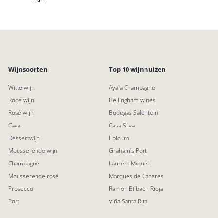
Wijnsoorten
Top 10 wijnhuizen
Witte wijn
Ayala Champagne
Rode wijn
Bellingham wines
Rosé wijn
Bodegas Salentein
Cava
Casa Silva
Dessertwijn
Epicuro
Mousserende wijn
Graham's Port
Champagne
Laurent Miquel
Mousserende rosé
Marques de Caceres
Prosecco
Ramon Bilbao - Rioja
Port
Viña Santa Rita