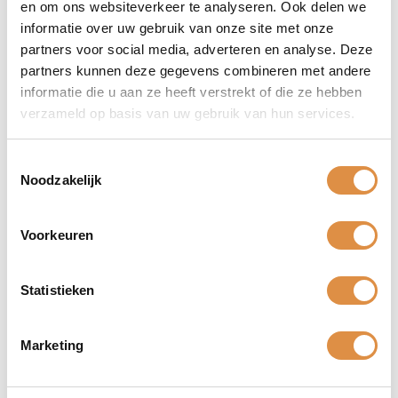
en om ons websiteverkeer te analyseren. Ook delen we
kunt genieten van de authentieke smaken van
informatie over uw gebruik van onze site met onze
Italië.
partners voor social media, adverteren en analyse. Deze
Onder andere zijn wij groot fan van wijnen uit
partners kunnen deze gegevens combineren met andere
Piëmonte. De wijnhuizen uit Piëmonte met onder
informatie die u aan ze heeft verstrekt of die ze hebben
andere
Roberto Sarotto
hebben een speciaal
plekje in ons hart. Als je het gebied inrijdt, waan je
verzameld op basis van uw gebruik van hun services.
jezelf in een soort ansichtkaart. Een andere
favoriet van ons is Toscane, met haar prachtige
heuvels en wijnmakers. Onder andere proberen
Toestemmingsselectie
we altijd de beste wijnhuizen van de regio Chianti
Noodzakelijk
te ontdekken.
Voorkeuren
Waarom een
goede wijnmaker
Statistieken
belangrijk is voor
onze wijnhandel
Marketing
Een goede wijnmaker is de sleutel tot een